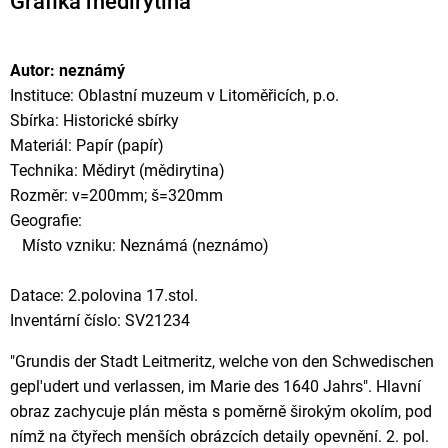
Grafika mědirytina
Autor: neznámý
Instituce: Oblastní muzeum v Litoměřicích, p.o.
Sbírka: Historické sbírky
Materiál: Papír (papír)
Technika: Mědiryt (mědirytina)
Rozměr: v=200mm; š=320mm
Geografie:
Místo vzniku: Neznámá (neznámo)
Datace: 2.polovina 17.stol.
Inventární číslo: SV21234
"Grundis der Stadt Leitmeritz, welche von den Schwedischen
gepl'udert und verlassen, im Marie des 1640 Jahrs". Hlavní
obraz zachycuje plán města s poměrně širokým okolím, pod
nímž na čtyřech menších obrázcích detaily opevnění. 2. pol.