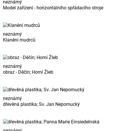
neznámý
Model zařízení - horizontálního spřádacího stroje
neznámý
Klanění mudrců
neznámý
obraz - Děčín; Horní Žleb
neznámý
dřevěná plastika; Sv. Jan Nepomucký
neznámý