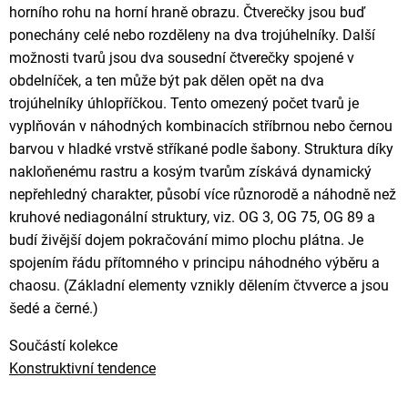
horního rohu na horní hraně obrazu. Čtverečky jsou buď
ponechány celé nebo rozděleny na dva trojúhelníky. Další
možnosti tvarů jsou dva sousední čtverečky spojené v
obdelníček, a ten může být pak dělen opět na dva
trojúhelníky úhlopříčkou. Tento omezený počet tvarů je
vyplňován v náhodných kombinacích stříbrnou nebo černou
barvou v hladké vrstvě stříkané podle šabony. Struktura díky
nakloňenému rastru a kosým tvarům získává dynamický
nepřehledný charakter, působí více různorodě a náhodně než
kruhové nediagonální struktury, viz. OG 3, OG 75, OG 89 a
budí živější dojem pokračování mimo plochu plátna. Je
spojením řádu přítomného v principu náhodného výběru a
chaosu. (Základní elementy vznikly dělením čtvverce a jsou
šedé a černé.)
Součástí kolekce
Konstruktivní tendence