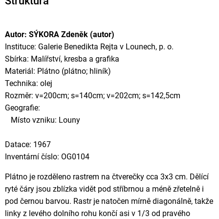
Struktura
Autor: SÝKORA Zdeněk (autor)
Instituce: Galerie Benedikta Rejta v Lounech, p. o.
Sbírka: Malířství, kresba a grafika
Materiál: Plátno (plátno; hliník)
Technika: olej
Rozměr: v=200cm; s=140cm; v=202cm; s=142,5cm
Geografie:
Místo vzniku: Louny
Datace: 1967
Inventární číslo: OG0104
Plátno je rozděleno rastrem na čtverečky cca 3x3 cm. Dělící
ryté čáry jsou zblízka vidět pod stříbrnou a méně zřetelně i
pod černou barvou. Rastr je natočen mírně diagonálně, takže
linky z levého dolního rohu končí asi v 1/3 od pravého