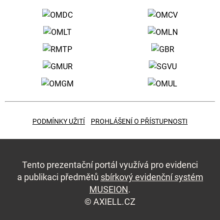
PODMÍNKY UŽITÍ
PROHLÁŠENÍ O PŘÍSTUPNOSTI
Tento prezentační portál využívá pro evidenci
a publikaci předmětů
sbírkový evidenční systém
MUSEION
.
©
AXIELL.CZ