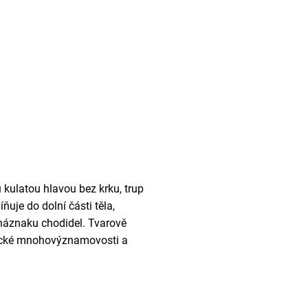
kulatou hlavou bez krku, trup
ňuje do dolní části těla,
 náznaku chodidel. Tvarově
olické mnohovýznamovosti a