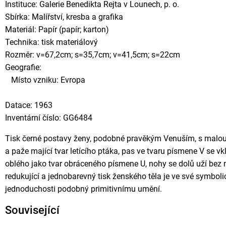
Instituce: Galerie Benedikta Rejta v Lounech, p. o.
Sbírka: Malířství, kresba a grafika
Materiál: Papír (papír; karton)
Technika: tisk materiálový
Rozměr: v=67,2cm; s=35,7cm; v=41,5cm; s=22cm
Geografie:
Místo vzniku: Evropa
Datace: 1963
Inventární číslo: GG6484
Tisk černé postavy ženy, podobné pravěkým Venuším, s malou 
a paže mající tvar letícího ptáka, pas ve tvaru písmene V se vklí
oblého jako tvar obráceného písmene U, nohy se dolů uží bez
redukující a jednobarevný tisk ženského těla je ve své symb
jednoduchosti podobný primitivnímu umění.
Související