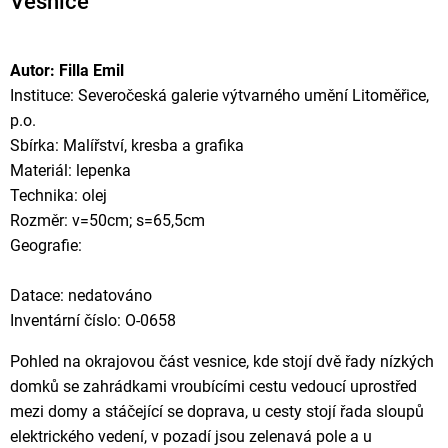
Vesnice
Autor: Filla Emil
Instituce: Severočeská galerie výtvarného umění Litoměřice,
p.o.
Sbírka: Malířství, kresba a grafika
Materiál: lepenka
Technika: olej
Rozměr: v=50cm; s=65,5cm
Geografie:
Datace: nedatováno
Inventární číslo: O-0658
Pohled na okrajovou část vesnice, kde stojí dvě řady nízkých
domků se zahrádkami vroubícími cestu vedoucí uprostřed
mezi domy a stáčející se doprava, u cesty stojí řada sloupů
elektrického vedení, v pozadí jsou zelenavá pole a u