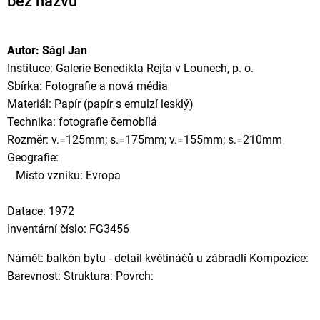
bez názvu
Autor: Ságl Jan
Instituce: Galerie Benedikta Rejta v Lounech, p. o.
Sbírka: Fotografie a nová média
Materiál: Papír (papír s emulzí lesklý)
Technika: fotografie černobílá
Rozměr: v.=125mm; s.=175mm; v.=155mm; s.=210mm
Geografie:
Místo vzniku: Evropa
Datace: 1972
Inventární číslo: FG3456
Námět: balkón bytu - detail květináčů u zábradlí Kompozice:
Barevnost: Struktura: Povrch: