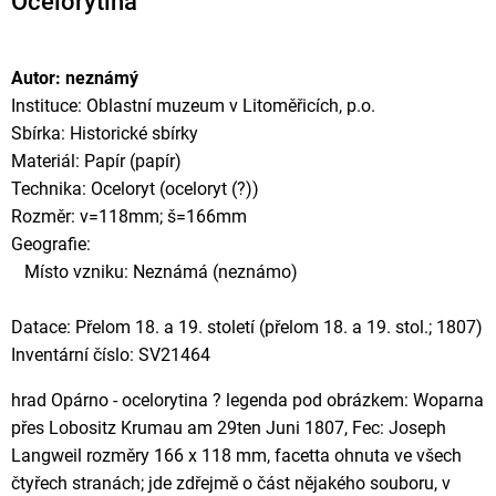
Ocelorytina
Autor: neznámý
Instituce: Oblastní muzeum v Litoměřicích, p.o.
Sbírka: Historické sbírky
Materiál: Papír (papír)
Technika: Oceloryt (oceloryt (?))
Rozměr: v=118mm; š=166mm
Geografie:
Místo vzniku: Neznámá (neznámo)
Datace: Přelom 18. a 19. století (přelom 18. a 19. stol.; 1807)
Inventární číslo: SV21464
hrad Opárno - ocelorytina ? legenda pod obrázkem: Woparna
přes Lobositz Krumau am 29ten Juni 1807, Fec: Joseph
Langweil rozměry 166 x 118 mm, facetta ohnuta ve všech
čtyřech stranách; jde zdřejmě o část nějakého souboru, v