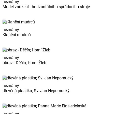
neznámý
Model zařízení - horizontálního spřádacího stroje
neznámý
Klanění mudrců
neznámý
obraz - Děčín; Horní Žleb
neznámý
dřevěná plastika; Sv. Jan Nepomucký
neznámý