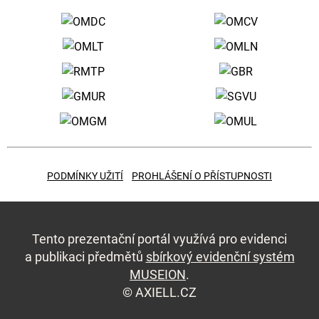
PODMÍNKY UŽITÍ
PROHLÁŠENÍ O PŘÍSTUPNOSTI
Tento prezentační portál využívá pro evidenci
a publikaci předmětů
sbírkový evidenční systém
MUSEION
.
©
AXIELL.CZ