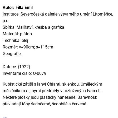
Autor: Filla Emil
Instituce: Severočeská galerie výtvarného umění Litoměřice,
p.o.
Sbírka: Malířství, kresba a grafika
Materiál: plátno
Technika: olej
Rozměr: v=90cm; s=115cm
Geografie:
Datace: (1922)
Inventární číslo: O-0079
Kubistické zátiší s lahví Chianti, sklenkou, Uměleckým
měsíčníkem a jinými předměty v rozložených tvarech.
Některé plošky jsou plasticky nanesené. Barevnost:
převládají tóny šedočerné, šedobílé a červené.