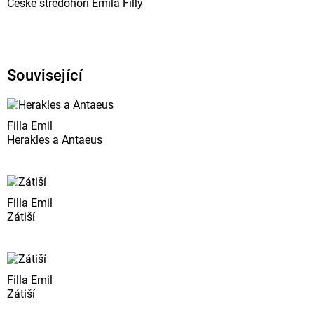
České středohoří Emila Filly
Související
Filla Emil
Herakles a Antaeus
Filla Emil
Zátiší
Filla Emil
Zátiší